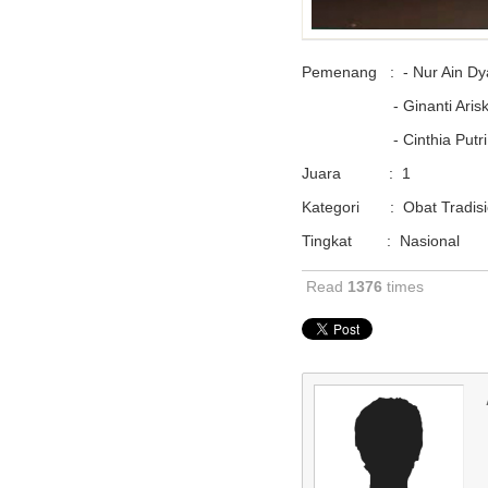
Pemenang : - Nur Ain Dya
- Ginanti Ariska (Te
- Cinthia Putri (Farm
Juara : 1
Kategori : Obat Tradisi
Tingkat : Nasional
Read
1376
times