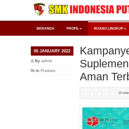
BERANDA
PROFIL
RUANG LINGKUP
Kampanye 
05 JANUARY 2022
Suplemen
By
admin
In
Prestasi
Aman Ter
(0 vote