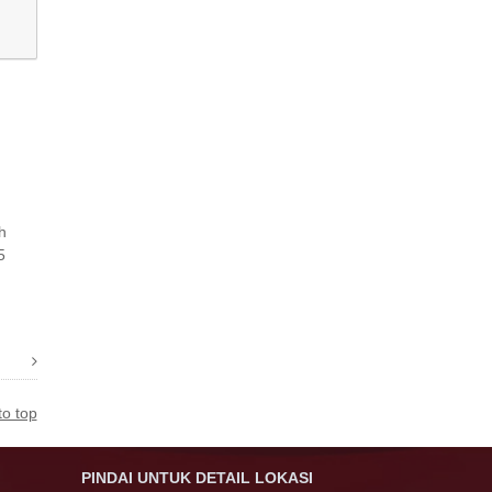
h
5
to top
PINDAI UNTUK DETAIL LOKASI